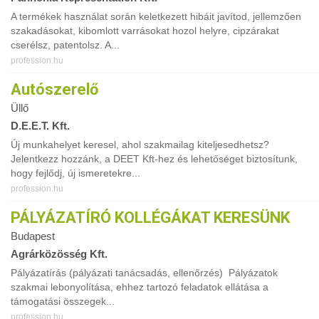
A termékek használat során keletkezett hibáit javítod, jellemzően
szakadásokat, kibomlott varrásokat hozol helyre, cipzárakat
cserélsz, patentolsz. A...
profession.hu
Autószerelő
Üllő
D.E.E.T. Kft.
Új munkahelyet keresel, ahol szakmailag kiteljesedhetsz?
Jelentkezz hozzánk, a DEET Kft-hez és lehetőséget biztosítunk,
hogy fejlődj, új ismeretekre...
profession.hu
PÁLYÁZATÍRÓ KOLLÉGÁKAT KERESÜNK
Budapest
Agrárközösség Kft.
Pályázatírás (pályázati tanácsadás, ellenőrzés) Pályázatok
szakmai lebonyolítása, ehhez tartozó feladatok ellátása a
támogatási összegek...
profession.hu