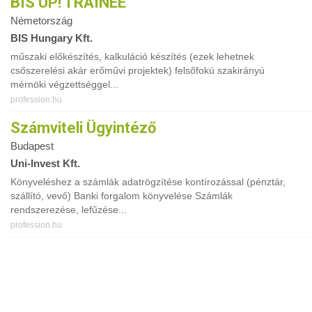
BIS UP! TRAINEE
Németország
BIS Hungary Kft.
műszaki előkészítés, kalkuláció készítés (ezek lehetnek
csőszerelési akár erőművi projektek) felsőfokú szakirányú
mérnöki végzettséggel...
profession.hu
Számviteli Ügyintéző
Budapest
Uni-Invest Kft.
Könyveléshez a számlák adatrögzítése kontírozással (pénztár,
szállító, vevő) Banki forgalom könyvelése Számlák
rendszerezése, lefűzése...
profession.hu