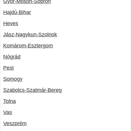
Győr-Moson-Sopron
Hajdú-Bihar
Heves
Jász-Nagykun-Szolnok
Komárom-Esztergom
Nógrád
Pest
Somogy
Szabolcs-Szatmár-Bereg
Tolna
Vas
Veszprém