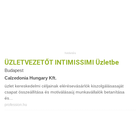
ÜZLETVEZETŐT INTIMISSIMI Üzletbe
Budapest
Calzedonia Hungary Kft.
üzlet kereskedelmi céljainak elérésevásárlók kiszolgálásasaját
csapat összeállítása és motiválásaúj munkavállalók betanítása
és...
profession.hu