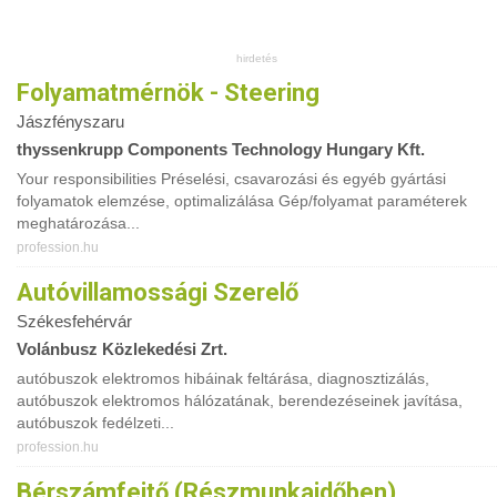
Folyamatmérnök - Steering
Jászfényszaru
thyssenkrupp Components Technology Hungary Kft.
Your responsibilities Préselési, csavarozási és egyéb gyártási
folyamatok elemzése, optimalizálása Gép/folyamat paraméterek
meghatározása...
profession.hu
Autóvillamossági Szerelő
Székesfehérvár
Volánbusz Közlekedési Zrt.
autóbuszok elektromos hibáinak feltárása, diagnosztizálás,
autóbuszok elektromos hálózatának, berendezéseinek javítása,
autóbuszok fedélzeti...
profession.hu
Bérszámfejtő (részmunkaidőben)