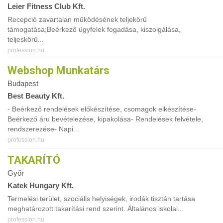
Leier Fitness Club Kft.
Recepció zavartalan működésének teljekörű
támogatása;Beérkező ügyfelek fogadása, kiszolgálása,
teljeskörű...
profession.hu
Webshop Munkatárs
Budapest
Best Beauty Kft.
- Beérkező rendelések előkészítése, csomagok elkészítése-
Beérkező áru bevételezése, kipakolása- Rendelések felvétele,
rendszerezése- Napi...
profession.hu
TAKARÍTÓ
Győr
Katek Hungary Kft.
Termelési terület, szociális helyiségek, irodák tisztán tartása
meghatározott takarítási rend szerint. Általános iskolai...
profession.hu