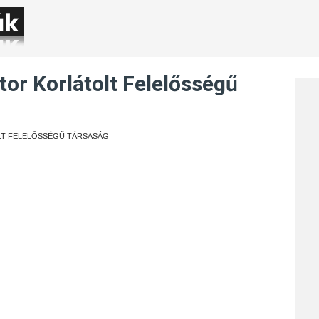
útor Korlátolt Felelősségű
OLT FELELŐSSÉGŰ TÁRSASÁG