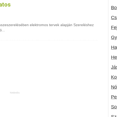
katos
Bo
Cs
szeszerelésében elektromos tervek alapján Szereléshez
Fe
...
Gy
Ha
He
Já
Ko
Nó
Pe
So
Sz