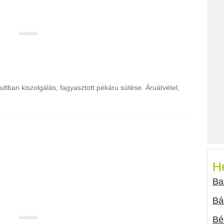
ltban kiszolgálás, fagyasztott pékáru sütése. Áruátvétel,
H
Ba
Bá
Bé