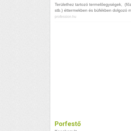
Területhez tartozó termelőegységek, (fő
stb.) éttermekben és büfékben dolgozó mu
profession.hu
Porfestő