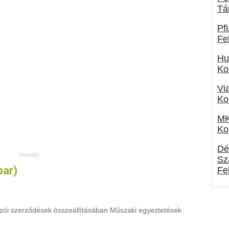
Tá
Pf
Fe
Hu
Ko
Vi
Ko
MK
Ko
Dé
Sz
par)
Fe
zói szerződések összeállításában Műszaki egyeztetések