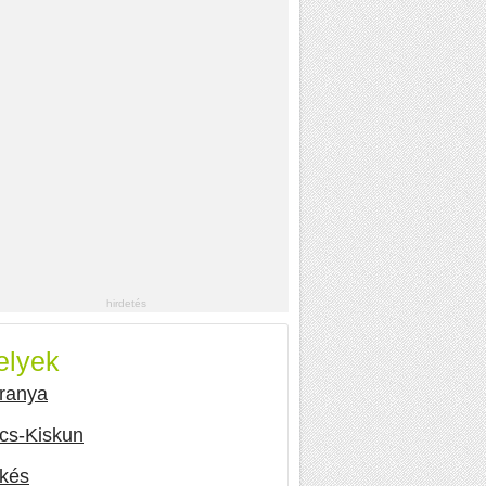
elyek
ranya
cs-Kiskun
kés