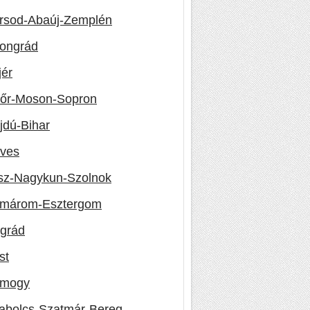
rsod-Abaúj-Zemplén
ongrád
jér
őr-Moson-Sopron
jdú-Bihar
ves
sz-Nagykun-Szolnok
márom-Esztergom
grád
st
mogy
abolcs-Szatmár-Bereg