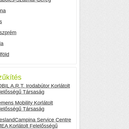
lna
s
szprém
la
lföld
zűkítés
BIL A.R.T. Irodabútor Korlátolt
lelősségű Társaság
emens Mobility Korlátolt
lelősségű Társaság
ieslandCampina Service Centre
EA Korlátolt Felelősségű