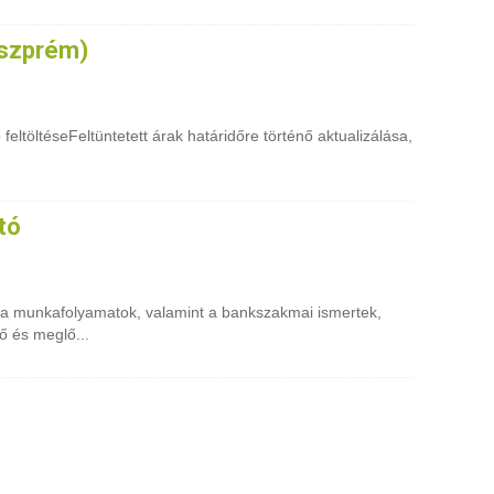
eszprém)
 feltöltéseFeltüntetett árak határidőre történő aktualizálása,
tó
 a munkafolyamatok, valamint a bankszakmai ismertek,
ő és meglő...