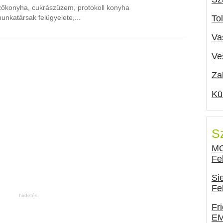
zőkonyha, cukrászüzem, protokoll konyha
nkatársak felügyelete,...
To
Va
Ve
Za
Kü
S
MO
Fe
Si
Fe
Fr
EM