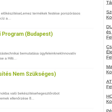
Tá
Sz
 és előkészítéseLemez termékek festése porszórásos
Ko
íz a...
DU
és
 Program (Budapest)
Fe
Cs
Él
ástechnikai bemutatása ügyfeleinknekInnovatív
Fe
 a Hilti...
Ma
Ko
sítés Nem Szükséges)
AT
Fe
nokba való bekészítésehegesztőrobot
HO
lemek ellenőrzése 8...
Ko
Pé