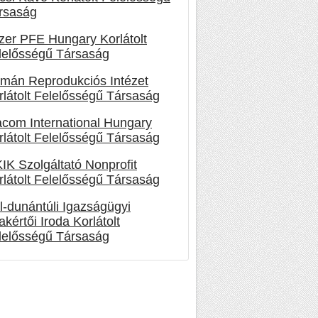
rsaság
izer PFE Hungary Korlátolt
lelősségű Társaság
mán Reprodukciós Intézet
rlátolt Felelősségű Társaság
acom International Hungary
rlátolt Felelősségű Társaság
IK Szolgáltató Nonprofit
rlátolt Felelősségű Társaság
l-dunántúli Igazságügyi
akértői Iroda Korlátolt
lelősségű Társaság