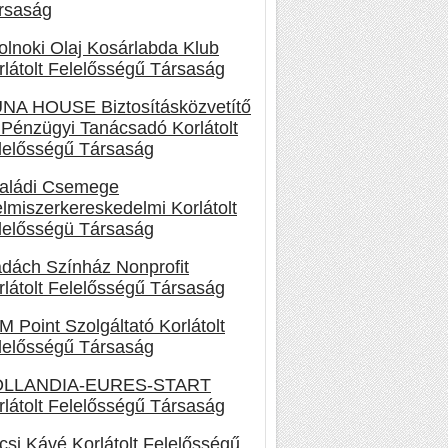
rsaság
olnoki Olaj Kosárlabda Klub
rlátolt Felelősségű Társaság
NA HOUSE Biztosításközvetítő
 Pénzügyi Tanácsadó Korlátolt
lelősségű Társaság
aládi Csemege
elmiszerkereskedelmi Korlátolt
lelősségü Társaság
dách Színház Nonprofit
rlátolt Felelősségű Társaság
M Point Szolgáltató Korlátolt
lelősségű Társaság
LLANDIA-EURES-START
rlátolt Felelősségű Társaság
csi Kávé Korlátolt Felelősségű