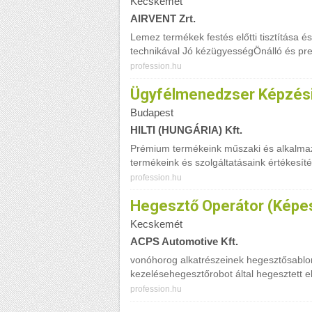
Kecskemét
AIRVENT Zrt.
Lemez termékek festés előtti tisztítása
technikával Jó kézügyességÖnálló és prec
profession.hu
Ügyfélmenedzser Képzési
Budapest
HILTI (HUNGÁRIA) Kft.
Prémium termékeink műszaki és alkalmaz
termékeink és szolgáltatásaink értékesítése
profession.hu
Hegesztő Operátor (képe
Kecskemét
ACPS Automotive Kft.
vonóhorog alkatrészeinek hegesztősablo
kezelésehegesztőrobot által hegesztett e
profession.hu