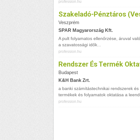
profession.hu
Szakeladó-Pénztáros (V
Veszprém
SPAR Magyarország Kft.
A pult folyamatos ellenőrzése, áruval való
a szavatossági idők...
profession.hu
Rendszer És Termék Okta
Budapest
K&H Bank Zrt.
a banki számítástechnikai rendszerek és
termékek és folyamatok oktatása a leend
profession.hu