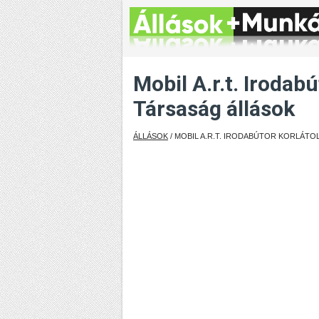
Mobil A.r.t. Irodab
Társaság állások
ÁLLÁSOK
/ MOBIL A.R.T. IRODABÚTOR KORLÁT