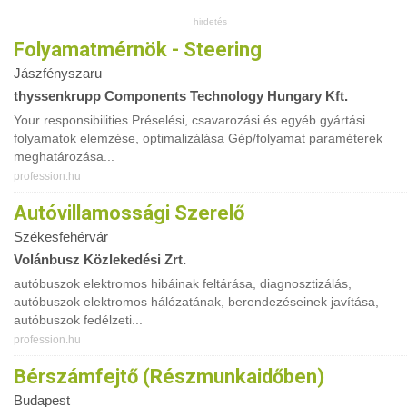
Folyamatmérnök - Steering
Jászfényszaru
thyssenkrupp Components Technology Hungary Kft.
Your responsibilities Préselési, csavarozási és egyéb gyártási
folyamatok elemzése, optimalizálása Gép/folyamat paraméterek
meghatározása...
profession.hu
Autóvillamossági Szerelő
Székesfehérvár
Volánbusz Közlekedési Zrt.
autóbuszok elektromos hibáinak feltárása, diagnosztizálás,
autóbuszok elektromos hálózatának, berendezéseinek javítása,
autóbuszok fedélzeti...
profession.hu
Bérszámfejtő (részmunkaidőben)
Budapest