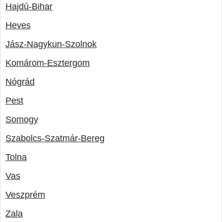
Hajdú-Bihar
Heves
Jász-Nagykun-Szolnok
Komárom-Esztergom
Nógrád
Pest
Somogy
Szabolcs-Szatmár-Bereg
Tolna
Vas
Veszprém
Zala