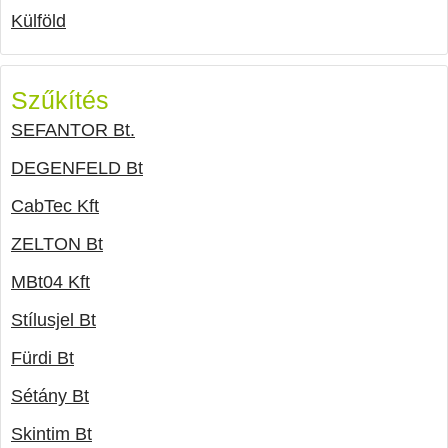
Külföld
Szűkítés
SEFANTOR Bt.
DEGENFELD Bt
CabTec Kft
ZELTON Bt
MBt04 Kft
Stílusjel Bt
Fürdi Bt
Sétány Bt
Skintim Bt