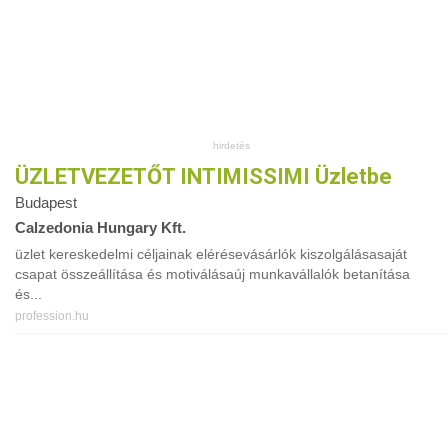
ÜZLETVEZETŐT INTIMISSIMI Üzletbe
Budapest
Calzedonia Hungary Kft.
üzlet kereskedelmi céljainak elérésevásárlók kiszolgálásasaját
csapat összeállítása és motiválásaúj munkavállalók betanítása
és...
profession.hu