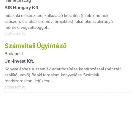
Németország
BIS Hungary Kft.
műszaki előkészítés, kalkuláció készítés (ezek lehetnek
csőszerelési akár erőművi projektek) felsőfokú szakirányú
mérnöki végzettséggel...
profession.hu
Számviteli Ügyintéző
Budapest
Uni-Invest Kft.
Könyveléshez a számlák adatrögzítése kontírozással (pénztár,
szállító, vevő) Banki forgalom könyvelése Számlák
rendszerezése, lefűzése...
profession.hu