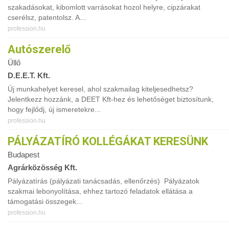
szakadásokat, kibomlott varrásokat hozol helyre, cipzárakat
cserélsz, patentolsz. A...
profession.hu
Autószerelő
Üllő
D.E.E.T. Kft.
Új munkahelyet keresel, ahol szakmailag kiteljesedhetsz?
Jelentkezz hozzánk, a DEET Kft-hez és lehetőséget biztosítunk,
hogy fejlődj, új ismeretekre...
profession.hu
PÁLYÁZATÍRÓ KOLLÉGÁKAT KERESÜNK
Budapest
Agrárközösség Kft.
Pályázatírás (pályázati tanácsadás, ellenőrzés) Pályázatok
szakmai lebonyolítása, ehhez tartozó feladatok ellátása a
támogatási összegek...
profession.hu