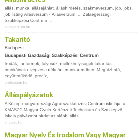
állás, munka, állásajánlat, álláshirdetés, szakmaverzum, job, jobs,
job listing Állásverzum - Állásverzum. ... Zalaegerszegi
Szakképzési Centrum ...
allasverzum.hu
Takarító
Budapest
Budapesti Gazdasági Szakképzési Centrum
Irodák, tantermek, folyosók, mellékhelyiségek takarítási
munkáinak elvégzése délutáni munkarendben. Megbízható,
együttműködő, precíz,...
profession.hu
Álláspályázatok
A Közép-magyarországi Agrárszakképzési Centrum iskolája, a
KMASZC Magyar Gyula Kertészeti Technikum és Szakképző
Iskola pályázatot hirdet az alábbi állás ...
kmaszc.hu
Magyar Nyelv És Irodalom Vagy Magyar