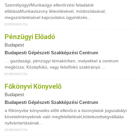
Személyügyi/Munkaügyi ellenőrzési feladatok
ellátásaMunkaviszony létesítésével, módosításával,
megszüntetésével kapcsolatos ügyintézés...
profession.hu
Pénzügyi Előadó
Budapest
Budapesti Gépészeti Szakképzési Centrum
… gazdasági, pénzügyi témakörben, melyekkel a centrum
megbízza; Középfokú, vagy felsőfokú szakirányú …
profession.hu
Főkönyvi Könyvelő
Budapest
Budapesti Gépészeti Szakképzési Centrum
a főkönyvbe könyvelés előtt ellenőrzi a bizonylatok jogszabályi
követelményeknek való megfeleltetését;kötelezettségvállalás
nyilvántartásának...
profession.hu