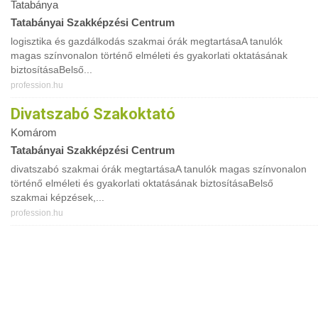
Tatabánya
Tatabányai Szakképzési Centrum
logisztika és gazdálkodás szakmai órák megtartásaA tanulók
magas színvonalon történő elméleti és gyakorlati oktatásának
biztosításaBelső...
profession.hu
Divatszabó Szakoktató
Komárom
Tatabányai Szakképzési Centrum
divatszabó szakmai órák megtartásaA tanulók magas színvonalon
történő elméleti és gyakorlati oktatásának biztosításaBelső
szakmai képzések,...
profession.hu