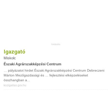
Igazgató
Miskolc
Északi Agrárszakképzési Centrum
… pályázatot hirdet Északi Agrárszakképzési Centrum Debreczeni
Márton Mezőgazdasági és … fejlesztési elképzeléseket
összhangban a...
kozigallas.gov.hu