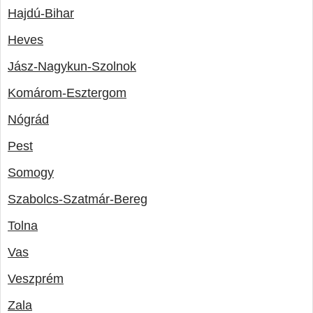
Hajdú-Bihar
Heves
Jász-Nagykun-Szolnok
Komárom-Esztergom
Nógrád
Pest
Somogy
Szabolcs-Szatmár-Bereg
Tolna
Vas
Veszprém
Zala