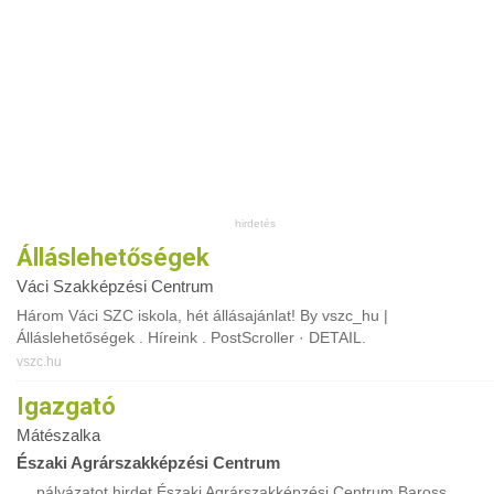
Álláslehetőségek
Váci Szakképzési Centrum
Három Váci SZC iskola, hét állásajánlat! By vszc_hu |
Álláslehetőségek . Híreink . PostScroller · DETAIL.
vszc.hu
Igazgató
Mátészalka
Északi Agrárszakképzési Centrum
… pályázatot hirdet Északi Agrárszakképzési Centrum Baross