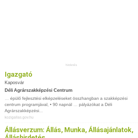
Igazgató
Kaposvár
Déli Agrárszakképzési Centrum
… épülő fejlesztési elképzeléseket összhangban a szakképzési
centrum programjával, • 90 napnál … pályázókat a Déli
Agrárszakképzési...
kozigallas.gov.hu
Állásverzum: Állás, Munka, Állásajánlatok,
Álláshirdetés