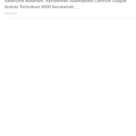
határozott időtartam, Kecskeméti Szakképzési Centrum Gáspár
András Technikum 6000 Kecskemét, ...
nive.hu