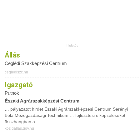
Állás
Ceglédi Szakképzési Centrum
ceglediszc.hu
Igazgató
Putnok
Északi Agrárszakképzési Centrum
… pályázatot hirdet Északi Agrárszakképzési Centrum Serényi
Béla Mezőgazdasági Technikum … fejlesztési elképzeléseket
összhangban a...
kozigallas.gov.hu