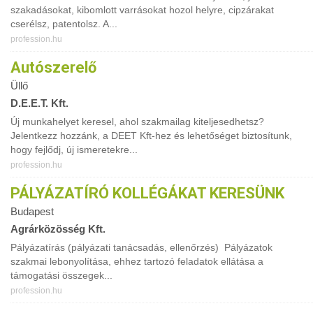
szakadásokat, kibomlott varrásokat hozol helyre, cipzárakat
cserélsz, patentolsz. A...
profession.hu
Autószerelő
Üllő
D.E.E.T. Kft.
Új munkahelyet keresel, ahol szakmailag kiteljesedhetsz?
Jelentkezz hozzánk, a DEET Kft-hez és lehetőséget biztosítunk,
hogy fejlődj, új ismeretekre...
profession.hu
PÁLYÁZATÍRÓ KOLLÉGÁKAT KERESÜNK
Budapest
Agrárközösség Kft.
Pályázatírás (pályázati tanácsadás, ellenőrzés) Pályázatok
szakmai lebonyolítása, ehhez tartozó feladatok ellátása a
támogatási összegek...
profession.hu