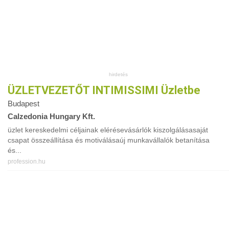
ÜZLETVEZETŐT INTIMISSIMI Üzletbe
Budapest
Calzedonia Hungary Kft.
üzlet kereskedelmi céljainak elérésevásárlók kiszolgálásasaját
csapat összeállítása és motiválásaúj munkavállalók betanítása
és...
profession.hu