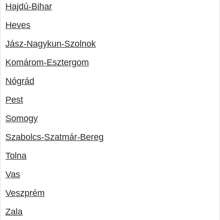
Hajdú-Bihar
Heves
Jász-Nagykun-Szolnok
Komárom-Esztergom
Nógrád
Pest
Somogy
Szabolcs-Szatmár-Bereg
Tolna
Vas
Veszprém
Zala