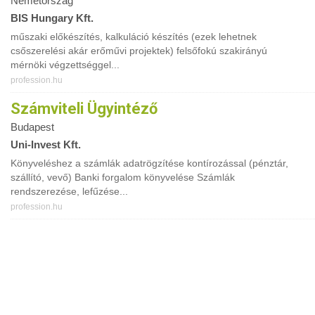
Németország
BIS Hungary Kft.
műszaki előkészítés, kalkuláció készítés (ezek lehetnek
csőszerelési akár erőművi projektek) felsőfokú szakirányú
mérnöki végzettséggel...
profession.hu
Számviteli Ügyintéző
Budapest
Uni-Invest Kft.
Könyveléshez a számlák adatrögzítése kontírozással (pénztár,
szállító, vevő) Banki forgalom könyvelése Számlák
rendszerezése, lefűzése...
profession.hu