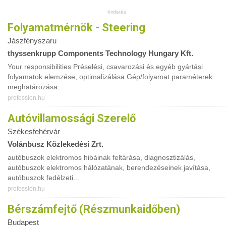
Folyamatmérnök - Steering
Jászfényszaru
thyssenkrupp Components Technology Hungary Kft.
Your responsibilities Préselési, csavarozási és egyéb gyártási
folyamatok elemzése, optimalizálása Gép/folyamat paraméterek
meghatározása...
profession.hu
Autóvillamossági Szerelő
Székesfehérvár
Volánbusz Közlekedési Zrt.
autóbuszok elektromos hibáinak feltárása, diagnosztizálás,
autóbuszok elektromos hálózatának, berendezéseinek javítása,
autóbuszok fedélzeti...
profession.hu
Bérszámfejtő (részmunkaidőben)
Budapest